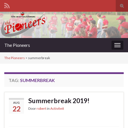
Tog
zoek
Search for:
The Pioneers
Togg
navig
The Pioneers
>
summerbreak
TAG:
SUMMERBREAK
Summerbreak 2019!
AUG
22
Door
robert
in
Activiteit