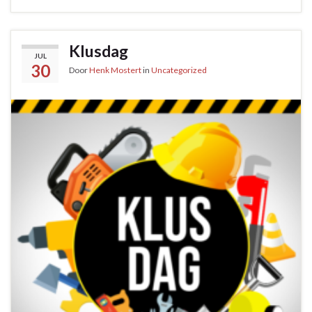
Klusdag
JUL
30
Door
Henk Mostert
in
Uncategorized