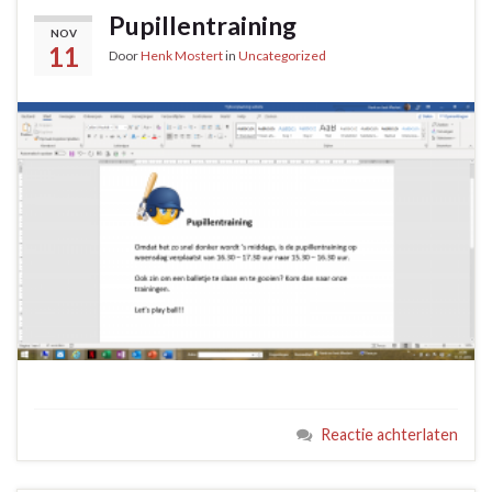
Pupillentraining
NOV
11
Door
Henk Mostert
in
Uncategorized
Reactie achterlaten