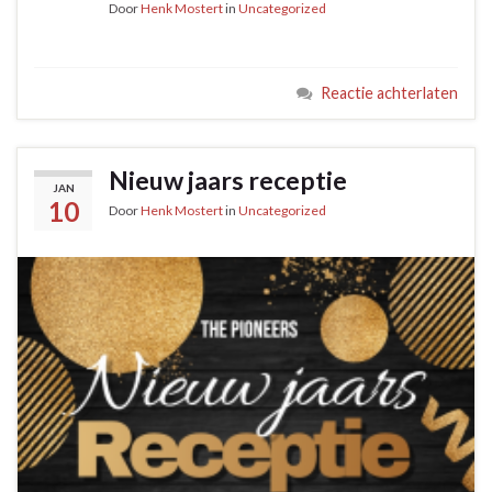
Door
Henk Mostert
in
Uncategorized
Reactie achterlaten
Nieuw jaars receptie
JAN
10
Door
Henk Mostert
in
Uncategorized