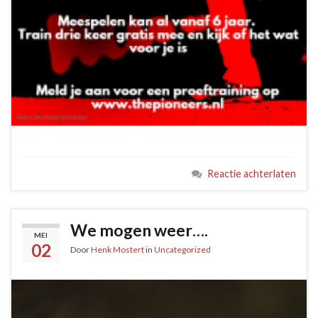
Reactie achterlaten
We mogen weer….
MEI
02
Door
Henk Mostert
in
Uncategorized